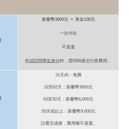
新臺幣3000元
≈
美金100
元
一次付款
費
不退還
申請訪問學生身分
時，需同時繳交行政費用。
31
天內：免費
32
至62天：新
幣3000元
臺
費
63
至92天：新
幣6,000元
臺
93
天或以上：新
幣9,000元
臺
註冊完成後，費用概不退還。