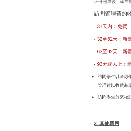
註冊完成後，學生
訪問管理費的
- 31
天內：免費
- 32
至62天：新臺
- 63
至92天：新
- 93
天或以上：
訪問學生以全球
管理費以收費基
訪問學生於來校
3.
其他費用