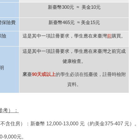
新
臺
幣300元
≈
美金10
元
體保險費
新
臺
幣465元
≈
美金15元
保險
這是其中一項註冊要求，學生應在來臺灣
前
購買。
這是其中一項註冊要求，學生應在來
臺
灣之前完成
健康檢查。
明
來
90天或以上
的學生必須在抵
後，註冊時檢附
臺
臺
資料。
參考）：
（不含住房）：新
幣 12,000-13,000 元（
約美金
375-407
元）。
臺
0-9,000元。