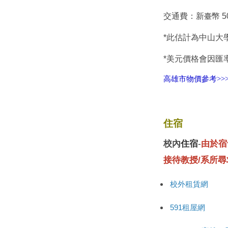
交通費：新
幣 5
臺
*
此估計為中山大
*
美元價格會因匯
高雄市物價參考>>
住宿
校內
住宿
-
由於宿
接待教授/系所
校外租賃網
591租屋網