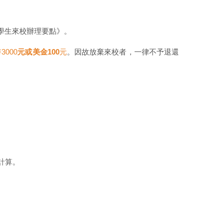
外學生來校辦理要點》。
3000
元或美金100
元
。因故放棄來校者，一律不予退還
計算。