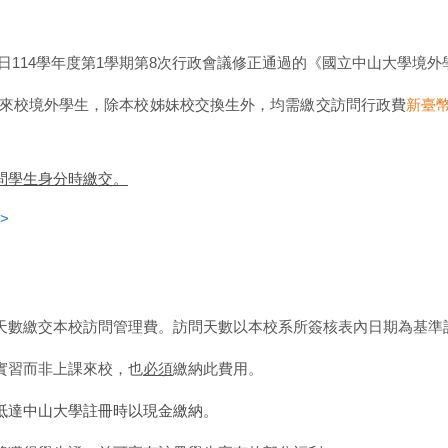
月17日114學年度第1學期第8次行政會議修正通過的《國立中山大學境
）來校境外學生，除本校姊妹校交換生外，均需繳交訪問行政費
新臺幣
問學生身分時繳交。
>>
天數繳交本校訪問管理費。訪問天數以本校系所簽核表內日期為基準
實習而非上課來校，也
必須
繳納此費用。
抵達中山大學註冊時以現金繳納。