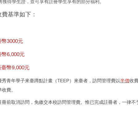
將獲得學生證，並可享有註冊學生享有的部分福利。
收費基準如下：
幣3000元
臺
幣6,000元
新
臺
幣9,000元
優秀青年學子來臺蹲點計畫（TEEP）來臺者，訪問管理費以
半價
收費
準收費。
註冊前取消訪問，免繳交本校訪問管理費。惟已完成註冊者，一律不